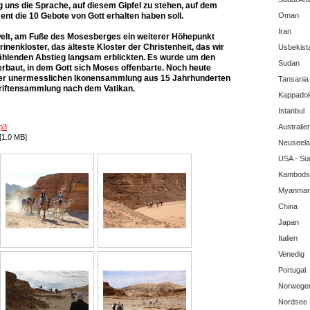
 uns die Sprache, auf diesem Gipfel zu stehen, auf dem
nt die 10 Gebote von Gott erhalten haben soll.
Oman
Iran
welt, am Fuße des Mosesberges ein weiterer Höhepunkt
inenkloster, das älteste Kloster der Christenheit, das wir
Usbekist
ählenden Abstieg langsam erblickten. Es wurde um den
Sudan
baut, in dem Gott sich Moses offenbarte. Noch heute
ner unermesslichen Ikonensammlung aus 15 Jahrhunderten
Tansania
hriftensammlung nach dem Vatikan.
Kappadok
Istanbul
p3
Australie
[1.0 MB]
Neuseel
USA - Sü
Kambods
Myanmar
China
Japan
Italien
Venedig
Portugal
Norwegen
Nordsee