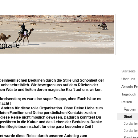
grafie
Startseite
Über uns
 einheimischen Beduinen durch die Stille und Schönheit der
 unbeschreiblich. Wir bewegten uns auf dem Rücken der
Aktuelle Pr
hen Wüste und ließen deren magische Kraft auf uns wirken.
Tagebuch
treisenden; es war eine super Truppe, ohne Euch hätte es
Reisen
macht !
Andrea für diese tolle Organisation. Ohne Deine Liebe zum
Ägypten
deten Familien und Deine persönlichen Kontakte zu den
Sinai
iese Reise nicht möglich gewesen. Dadurch konntest Du
 gewähren in die Kultur und das Leben der Beduinen. Danke
Jordanie
hen Begleitmannschaft für eine ganz besondere Zeit !
Jordanien
nt wurde diese Reise durch unseren Aufstieg zum
Saudi Ara