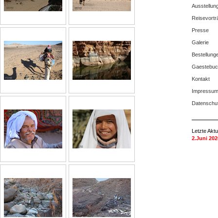
Ausstellun
Reisevortr
Presse
Galerie
Bestellung
Gaestebuc
Kontakt
Impressu
Datenschu
Letzte Aktu
2.Juni 202