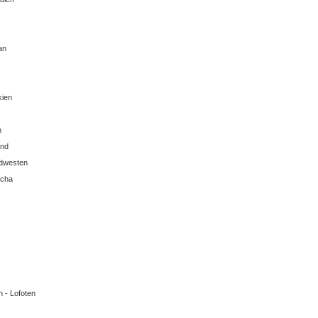
an
ien
n
and
dwesten
cha
 - Lofoten