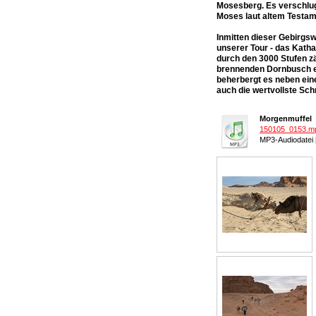
Mosesberg. Es verschlug
Moses laut altem Testame
Inmitten dieser Gebirgs
unserer Tour - das Kathar
durch den 3000 Stufen z
brennenden Dornbusch er
beherbergt es neben ei
auch die wertvollste Sc
Morgenmuffel
150105_0153.m
MP3-Audiodatei 